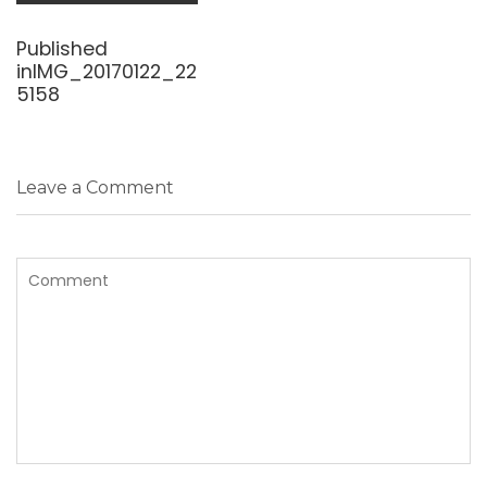
Navigasi
pos
Published
in
IMG_20170122_22
5158
Leave a Comment