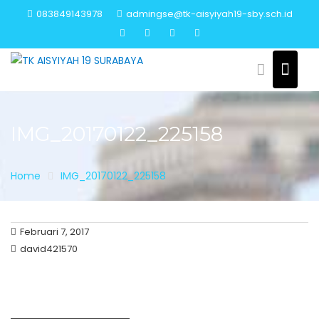
Skip
083849143978
admingse@tk-aisyiyah19-sby.sch.id
to
content
IMG_20170122_225158
Home
IMG_20170122_225158
Februari 7, 2017
david421570