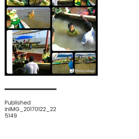
Navigasi
pos
Published
in
IMG_20170122_22
5149