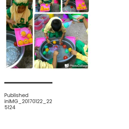
Navigasi
pos
Published
in
IMG_20170122_22
5124